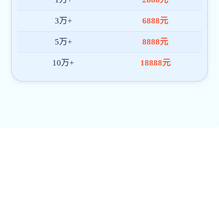
参加，请提前3个工作日告知我们。 
3.线下招聘会如遇特殊情况需要临时进行调整，我校将及时通
知贵单位。
四、联系方式
侯老师 联系电话：18202880168
Copyright ? 2002-2026 bat365官方亚洲版 计算机速8体育官网 季度
简报网络空间安全速8体育官网 季度简报 All Rights Reserved
地址：四川省 成都市 都江堰市 青城山镇东软大道1号
邮编：611844