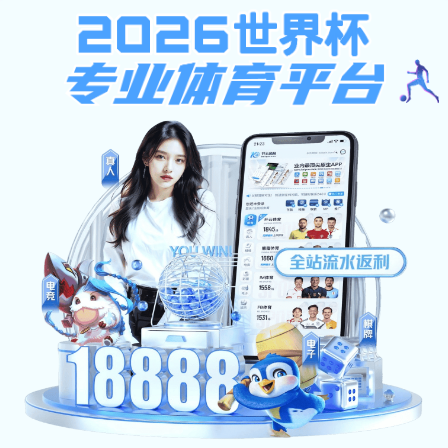
bat365官方亚洲版,全民彩,速8体育官网
大bat365官方亚洲版职业规划与就
业指导中心
加载中...
当前位置：bat365官方亚洲版 计算机速8体育官网 季度简
报网络空间安全速8体育官网 季度简报 >>
大bat365官方亚
洲版职业规划与就业指导中心
>>
通知公告
bat365官方亚洲版 计算机速8体育官网 季
度简报网络空间安全速8体育官网 季度简
报健康医疗类2026年春季校园招聘会邀请
函