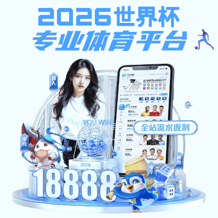
bat365官方亚洲版,全民彩,速8体育官网
大bat365官方亚洲版职业规划与就
业指导中心
加载中...
当前位置：bat365官方亚洲版 计算机速8体育官网 季度简
报网络空间安全速8体育官网 季度简报 >>
大bat365官方亚
洲版职业规划与就业指导中心
>>
双选会专题
【招聘资讯】最高年薪60万！5月16日，
三亚将赴四川大学招才揽才
发布时间：2026年5月14日
阅读：
4