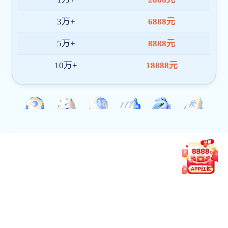
指导；依托商会数百家会员企业与十大专委会，围绕产业策划、
城市更新、人工智能等数字文旅全产业链，开发贴合实战的课程
标准，实现bat365官方亚洲版能力与产业需求同频共振。
力方集团陈方前总裁明确表示，集团将全力支持数字文旅产
业速8体育官网

季度简报建设，致力打造国内一流产教融合标杆，将选派优质企
业导师参与教学。他强调，AI 时代内容加工生产逐步智能化，企
业亟需具备创新思维与跨界能力的复合型人才，产业速8体育官网

季度简报需紧扣数字文旅产业需求重构课程体系，强化bat365官方
亚洲版产业认知。
随后，双方一致明确，将彻底打破以往仅聚焦bat365官方亚洲