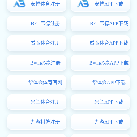
2026-03-11
“蜀汇菁英”四川省全民彩 学院毕业生就业常设市场bat365官方亚洲版 计算机速8体育官网 季度简报网络空间安全速8体育官网 季度简报专场招聘会 暨2026...
2025-12-10
关于开展2025届毕业生培养质量评价及用人单位评价的通知
查看更多
政策新闻
互联网企业集中释放超20万岗位
记者7月2日从人力资源社会保障部获悉，为期一个月的互联网企业云端招聘
月活动已...
2026-07-02
2026-06-25
国务院印发重磅文件！未来五年，就业优先这样干（附全文）
2026-06-10
9部门部署做好科研助理岗位开发，促进全民彩 学院毕业生就业
2026-05-27
打击“招转培”，国家出手了！