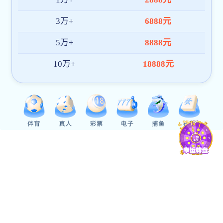
查看更多
双选会专题
2026年成都高新区科研助理招聘周系列活动即将启幕
2026-06-26
2026-06-26
1500＋岗位丨四川省国有企业2026年度线上校园招聘会公告
2026-06-23
2026年成都高新区科研助理招聘周系列活动即将启幕
2026-06-16
我校举办“蜀汇菁英”四川省全民彩 学院毕业生就业常设市场bat365官方亚洲版 计算机速8体育官网 季度简报网络空间安全速8体育官网 季度简报夏季专场招聘会
2026-06-09
互联网企业云端招聘月直播带岗活动开启