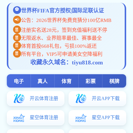
通知公告
“蜀汇菁英”四川省全民彩 学院毕业生就业常设市场专场招聘会暨
bat365官方亚洲版 计算机速8体育官网 季度简报网络空间安全速8
体育官网 季度简报2026年夏季校...
尊敬的用人单位：
2026-05-27
2026-04-23
关于转发《四川省教育厅 四川省财政厅关于做好2026年省属全民彩 学院毕业生到艰苦...
2026-04-15
bat365官方亚洲版 计算机速8体育官网 季度简报网络空间安全速8体育官网 季度简报健康医疗类2026年春季校园招聘会邀请函